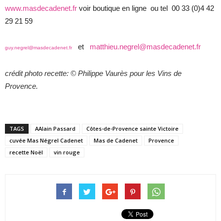
www.masdecadenet.fr
voir boutique en ligne ou tel 00 33 (0)4 42
29 21 59
et
matthieu.negrel@masdecadenet.fr
guy.negrel@masdecadenet.fr
crédit photo recette: © Philippe Vaurès pour les Vins de
Provence.
TAGS
AAlain Passard
Côtes-de-Provence sainte Victoire
cuvée Mas Négrel Cadenet
Mas de Cadenet
Provence
recette Noël
vin rouge