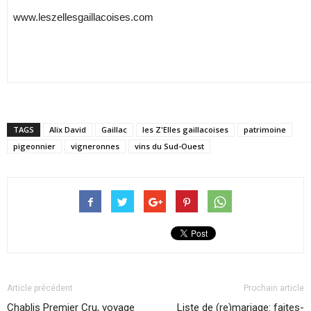
www.leszellesgaillacoises.com
TAGS
Alix David
Gaillac
les Z'Elles gaillacoises
patrimoine
pigeonnier
vigneronnes
vins du Sud-Ouest
Article précédent
Prochain article
Chablis Premier Cru, voyage
Liste de (re)mariage: faites-