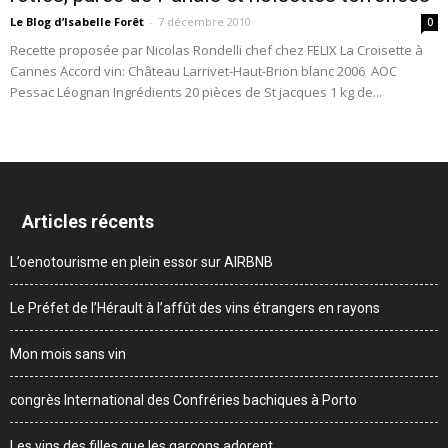
Le Blog d’Isabelle Forêt
-
7 décembre 2010
0
Recette proposée par Nicolas Rondelli chef chez FELIX La Croisette à
Cannes Accord vin: Château Larrivet-Haut-Brion blanc 2006 AOC
Pessac Léognan Ingrédients 20 pièces de St jacques 1 kg de...
Articles récents
L’oenotourisme en plein essor sur AIRBNB
Le Préfet de l’Hérault à l’affût des vins étrangers en rayons
Mon mois sans vin
congrès International des Confréries bachiques à Porto
Les vins des filles que les garçons adorent