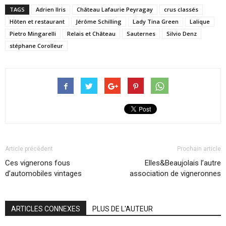
TAGS
Adrien Ilris
Château Lafaurie Peyragay
crus classés
Hôten et restaurant
Jérôme Schilling
Lady Tina Green
Lalique
Pietro Mingarelli
Relais et Château
Sauternes
Silvio Denz
stéphane Corolleur
Article précédent
Prochain article
Ces vignerons fous
Elles&Beaujolais l’autre
d’automobiles vintages
association de vigneronnes
ARTICLES CONNEXES
PLUS DE L'AUTEUR