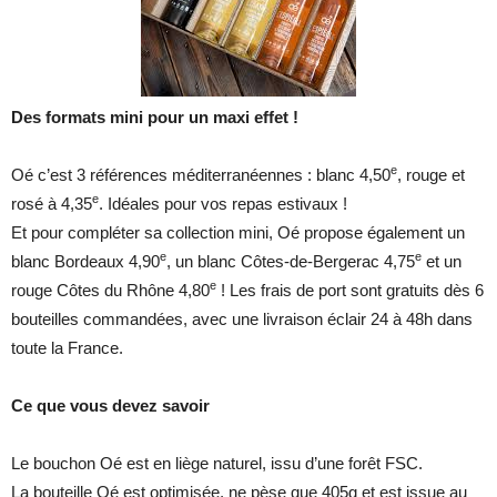
Des formats mini pour un maxi effet !
e
Oé c’est 3 références méditerranéennes : blanc 4,50
, rouge et
e
rosé à 4,35
. Idéales pour vos repas estivaux !
Et pour compléter sa collection mini, Oé propose également un
e
e
blanc Bordeaux 4,90
, un blanc Côtes-de-Bergerac 4,75
et un
e
rouge Côtes du Rhône 4,80
! Les frais de port sont gratuits dès 6
bouteilles commandées, avec une livraison éclair 24 à 48h dans
toute la France.
Ce que vous devez savoir
Le bouchon Oé est en liège naturel, issu d’une forêt FSC.
La bouteille Oé est optimisée, ne pèse que 405g et est issue au