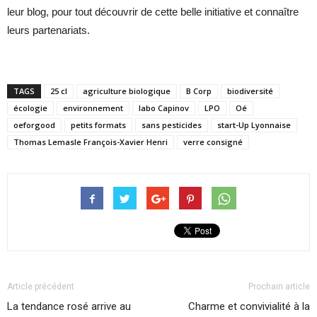
leur blog, pour tout découvrir de cette belle initiative et connaître
leurs partenariats.
TAGS
25 cl
agriculture biologique
B Corp
biodiversité
écologie
environnement
labo Capinov
LPO
Oé
oeforgood
petits formats
sans pesticides
start-Up Lyonnaise
Thomas Lemasle François-Xavier Henri
verre consigné
Article précédent
Prochain article
La tendance rosé arrive au
Charme et convivialité à la