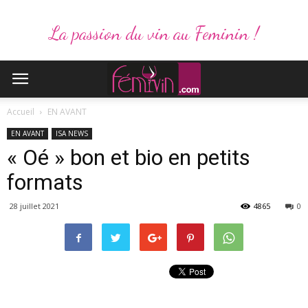
La passion du vin au Feminin !
Accueil
EN AVANT
EN AVANT
ISA NEWS
« Oé » bon et bio en petits
formats
28 juillet 2021
4865
0