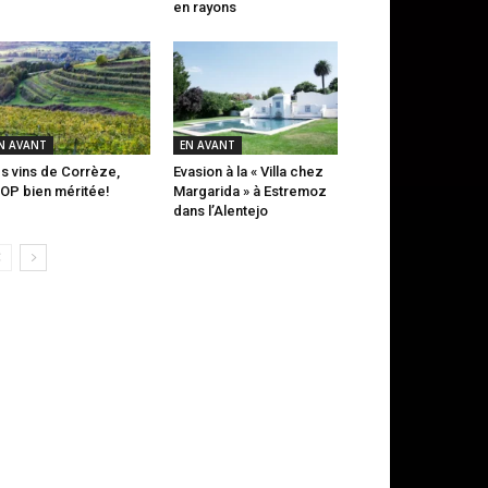
en rayons
N AVANT
EN AVANT
s vins de Corrèze,
Evasion à la « Villa chez
AOP bien méritée!
Margarida » à Estremoz
dans l’Alentejo