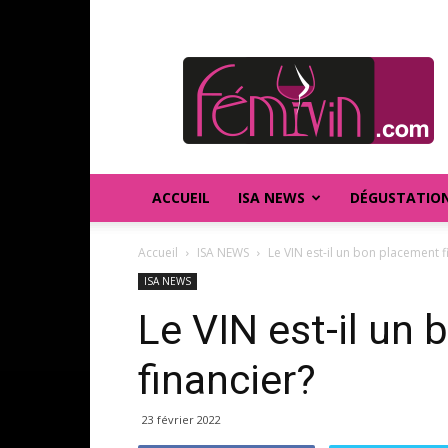
FEMIVIN
ACCUEIL
ISA NEWS
DÉGUSTATIO
Accueil
ISA NEWS
Le VIN est-il un bon placement f
ISA NEWS
Le VIN est-il un
financier?
23 février 2022