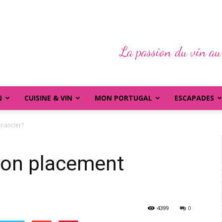
La passion du vin au
N
CUISINE & VIN
MON PORTUGAL
ESCAPADES
inancier?
 bon placement
4399
0