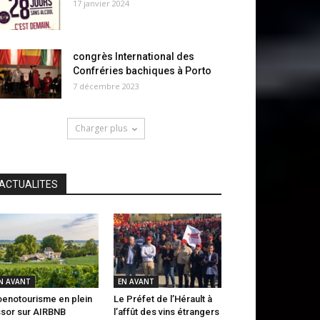
17 janvier 2024
congrès International des
Confréries bachiques à Porto
7 décembre 2023
Charger plus
ACTUALITES
N AVANT
EN AVANT
oenotourisme en plein
Le Préfet de l’Hérault à
sor sur AIRBNB
l’affût des vins étrangers