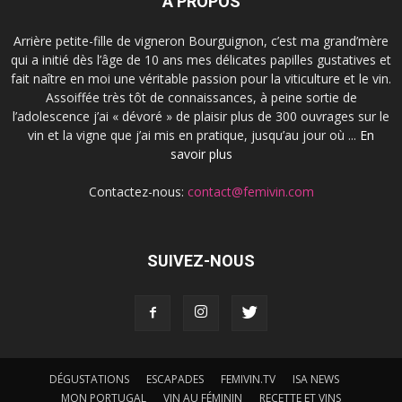
À PROPOS
Arrière petite-fille de vigneron Bourguignon, c’est ma grand’mère
qui a initié dès l’âge de 10 ans mes délicates papilles gustatives et
fait naître en moi une véritable passion pour la viticulture et le vin.
Assoiffée très tôt de connaissances, à peine sortie de
l’adolescence j’ai « dévoré » de plaisir plus de 300 ouvrages sur le
vin et la vigne que j’ai mis en pratique, jusqu’au jour où ...
En
savoir plus
Contactez-nous:
contact@femivin.com
SUIVEZ-NOUS
DÉGUSTATIONS
ESCAPADES
FEMIVIN.TV
ISA NEWS
MON PORTUGAL
VIN AU FÉMININ
RECETTE ET VINS