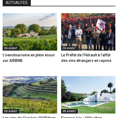
ACTUALITES
EN AVANT
EN AVANT
L’oenotourisme en plein essor
Le Préfet de l’Hérault à l’affût
sur AIRBNB
des vins étrangers en rayons
EN AVANT
EN AVANT
Les vins de Corrèze, l’AOP bien
Evasion à la « Villa chez