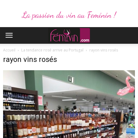
La passion du vin au Feminin !
Accueil
La tendance rosé arrive au Portugal
rayon vins rosés
rayon vins rosés