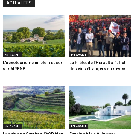
ACTUALITES
EN AVANT
EN AVANT
L’oenotourisme en plein essor
Le Préfet de l’Hérault à l’affût
sur AIRBNB
des vins étrangers en rayons
EN AVANT
EN AVANT
Les vins de Corrèze, l’AOP bien
Evasion à la « Villa chez