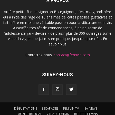
À PROPOS
Arrière petite-fille de vigneron Bourguignon, c’est ma grand’mère
qui a initié dès l’âge de 10 ans mes délicates papilles gustatives et
fait naître en moi une véritable passion pour la viticulture et le vin.
Assoiffée très tôt de connaissances, à peine sortie de
l’adolescence j’ai « dévoré » de plaisir plus de 300 ouvrages sur le
vin et la vigne que j’ai mis en pratique, jusqu’au jour où ...
En
savoir plus
Contactez-nous:
contact@femivin.com
SUIVEZ-NOUS
DÉGUSTATIONS
ESCAPADES
FEMIVIN.TV
ISA NEWS
MON PORTUGAL
VIN AU FÉMININ
RECETTE ET VINS