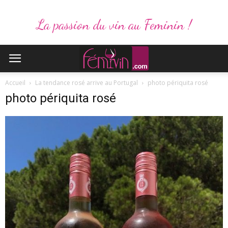
La passion du vin au Feminin !
Accueil
La tendance rosé arrive au Portugal
photo périquita rosé
photo périquita rosé