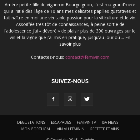
Arrière petite-fille de vigneron Bourguignon, c’est ma grand’mère
qui a initié dès l’âge de 10 ans mes délicates papilles gustatives et
fait naître en moi une véritable passion pour la viticulture et le vin.
Assoiffée très tôt de connaissances, à peine sortie de
l’adolescence j’ai « dévoré » de plaisir plus de 300 ouvrages sur le
vin et la vigne que j’ai mis en pratique, jusqu’au jour où ...
En
savoir plus
Contactez-nous:
contact@femivin.com
SUIVEZ-NOUS
DÉGUSTATIONS
ESCAPADES
FEMIVIN.TV
ISA NEWS
MON PORTUGAL
VIN AU FÉMININ
RECETTE ET VINS
© Copyright 2016 - Femivin