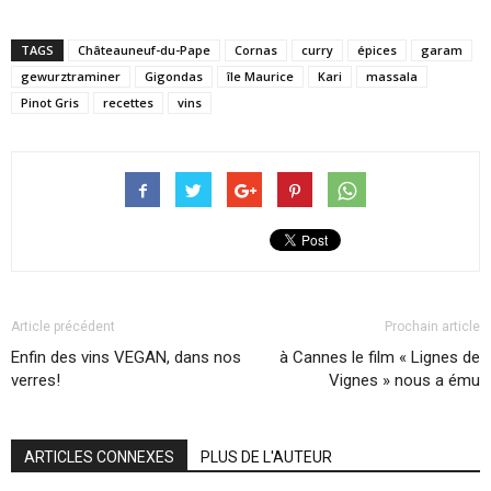
TAGS
Châteauneuf-du-Pape
Cornas
curry
épices
garam
gewurztraminer
Gigondas
île Maurice
Kari
massala
Pinot Gris
recettes
vins
Article précédent
Prochain article
Enfin des vins VEGAN, dans nos
à Cannes le film « Lignes de
verres!
Vignes » nous a ému
ARTICLES CONNEXES
PLUS DE L'AUTEUR