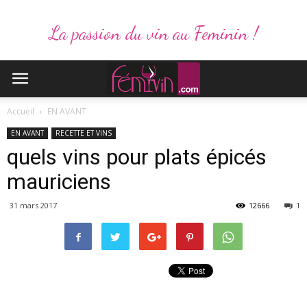
La passion du vin au Feminin !
Accueil
EN AVANT
EN AVANT
RECETTE ET VINS
quels vins pour plats épicés
mauriciens
31 mars 2017
12666
1