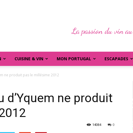
La passion du vin au
N
CUISINE & VIN
MON PORTUGAL
ESCAPADES
m ne produit pas le millésime 2012
u d’Yquem ne produit
 2012
14084
0