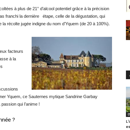
tées à plus de 21° d’alcool potentiel grâce à la précision
as franchi la dernière étape, celle de la dégustation, qui
e la récolte jugée indigne du nom d’Yquem (de 20 à 100%).
deux facteurs
asse à la
es
iscussions
agner Yquem, ce Sauternes mytique Sandrine Garbay
passion qui l’anime !
E
nnée ?
L’
es