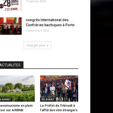
17 janvier 2024
congrès International des
Confréries bachiques à Porto
7 décembre 2023
Charger plus
ACTUALITES
N AVANT
EN AVANT
oenotourisme en plein
Le Préfet de l’Hérault à
sor sur AIRBNB
l’affût des vins étrangers