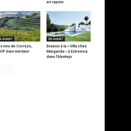
en rayons
N AVANT
EN AVANT
s vins de Corrèze,
Evasion à la « Villa chez
AOP bien méritée!
Margarida » à Estremoz
dans l’Alentejo