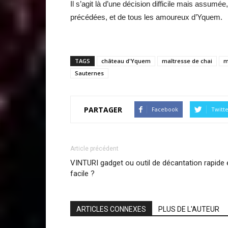
Il s’agit là d’une décision difficile mais assumé
précédées, et de tous les amoureux d’Yquem.
TAGS
château d'Yquem
maîtresse de chai
m
Sauternes
PARTAGER
Facebook
Twitt
Article précédent
VINTURI gadget ou outil de décantation rapide 
facile ?
ARTICLES CONNEXES
PLUS DE L'AUTEUR