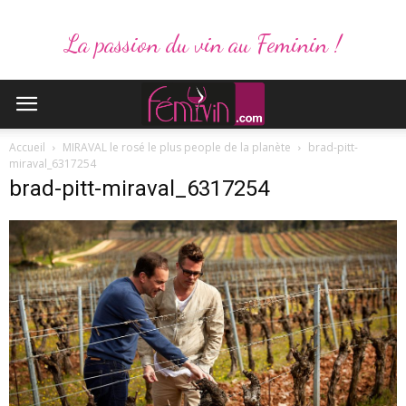
La passion du vin au Feminin !
Accueil
MIRAVAL le rosé le plus people de la planète
brad-pitt-
miraval_6317254
brad-pitt-miraval_6317254