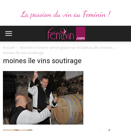
La passion du vin au Feminin !
Accueil
Ma mini croisière œnologique sur le bateau des moines.
moines île vins soutirage
moines île vins soutirage