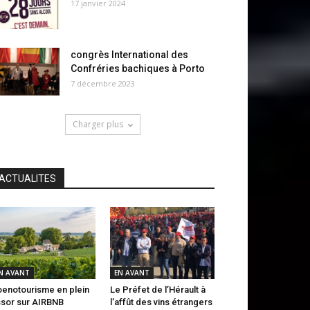
17 janvier 2024
congrès International des
Confréries bachiques à Porto
7 décembre 2023
Charger plus
ACTUALITES
N AVANT
EN AVANT
oenotourisme en plein
Le Préfet de l’Hérault à
sor sur AIRBNB
l’affût des vins étrangers