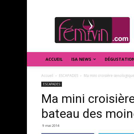
FEMIVIN
ACCUEIL
ISA NEWS
DÉGUSTATIO
Accueil
ESCAPADES
Ma mini croisière œnologique
ESCAPADES
Ma mini croisièr
bateau des moin
9 mai 2014