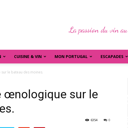
La passion du vin au
N
CUISINE & VIN
MON PORTUGAL
ESCAPADES
 sur le bateau des moines.
e œnologique sur le
es.
6354
0