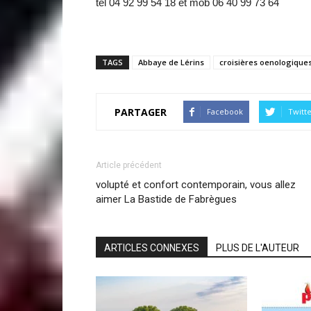
tel 04 92 99 54 18 et mob 06 40 99 73 64
TAGS
Abbaye de Lérins
croisières oenologique
PARTAGER
Facebook
Twitt
Article précédent
volupté et confort contemporain, vous allez
aimer La Bastide de Fabrègues
ARTICLES CONNEXES
PLUS DE L'AUTEUR