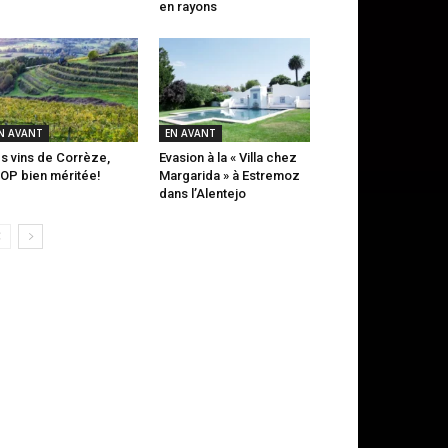
en rayons
N AVANT
EN AVANT
s vins de Corrèze,
Evasion à la « Villa chez
AOP bien méritée!
Margarida » à Estremoz
dans l’Alentejo