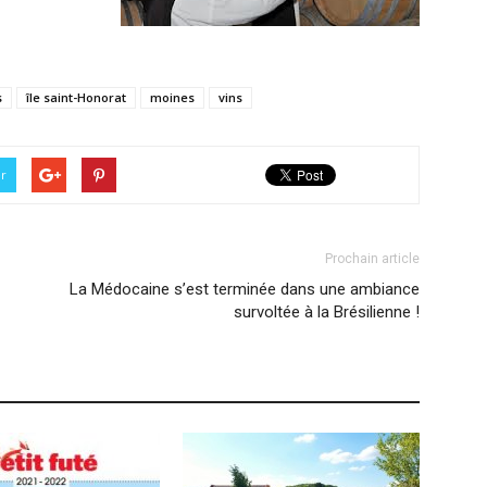
s
île saint-Honorat
moines
vins
er
Prochain article
La Médocaine s’est terminée dans une ambiance
survoltée à la Brésilienne !