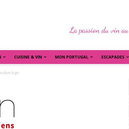
La passion du vin au
N
CUISINE & VIN
MON PORTUGAL
ESCAPADES
sodivin logo