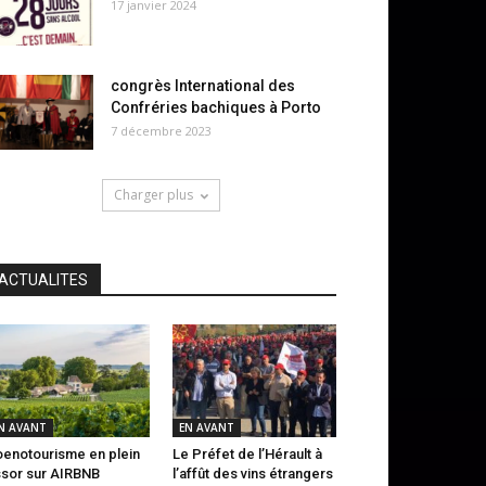
17 janvier 2024
congrès International des
Confréries bachiques à Porto
7 décembre 2023
Charger plus
ACTUALITES
N AVANT
EN AVANT
oenotourisme en plein
Le Préfet de l’Hérault à
sor sur AIRBNB
l’affût des vins étrangers