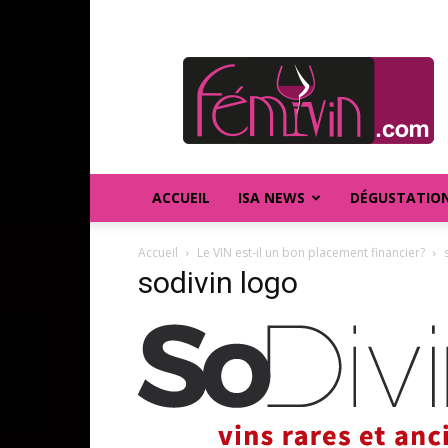
FEMIVIN
ACCUEIL
ISA NEWS
DÉGUSTATIO
Accueil
Le VIN est-il un bon placement financier?
sodivin logo