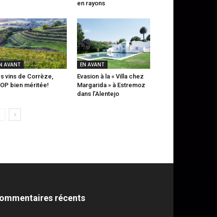
en rayons
N AVANT
EN AVANT
s vins de Corrèze,
Evasion à la « Villa chez
AOP bien méritée!
Margarida » à Estremoz
dans l’Alentejo
ommentaires récents