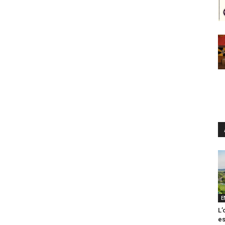
E
L’
es