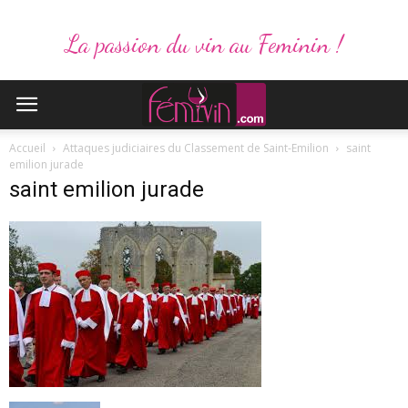
La passion du vin au Feminin !
Accueil
Attaques judiciaires du Classement de Saint-Emilion
saint
emilion jurade
saint emilion jurade