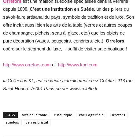
Orrefors
est une maison suédoise spécialisée dans la verrerie
depuis 1898.
C’est une institution en Suède
, un des piliers du
savoir-faire artisanal du pays, symbole de tradition et de luxe. Son
offre inclut aussi bien les arts de la table (verres et autres coupes
de champagne, pichets, seau à glace, etc.) que les objets de
pure décoration (vases, bougeoirs, cendriers, etc.).
Orrefors
opère sur le segment du luxe, il suffit de visiter sa e-boutique !
http://www.orrefors.com
et
http://www.karl.com
la Collection KL, est en vente actuellement chez Colette : 213 rue
Saint-Honoré 75001 Paris ou sur www.colette.fr
TAGS
arts de la table
e-boutique
karl Lagerfield
Orrefors
suédois
verres cristal