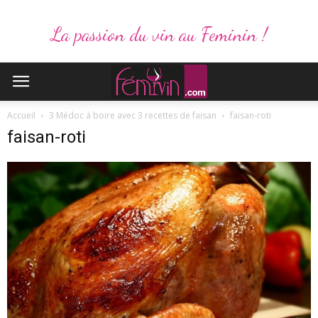
La passion du vin au Feminin !
Accueil
3 Médoc à boire avec 3 recettes de faisan
faisan-roti
faisan-roti