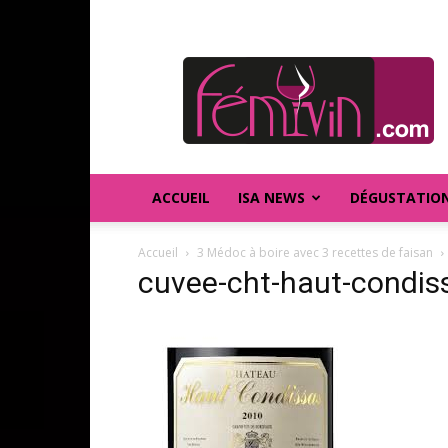
FEMIVIN
ACCUEIL
ISA NEWS
DÉGUSTATIO
Accueil
3 Médoc à boire avec 3 recettes de faisan
cuvee-cht-haut-condis