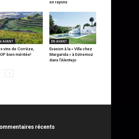
en rayons
N AVANT
EN AVANT
s vins de Corrèze,
Evasion à la « Villa chez
AOP bien méritée!
Margarida » à Estremoz
dans l’Alentejo
ommentaires récents