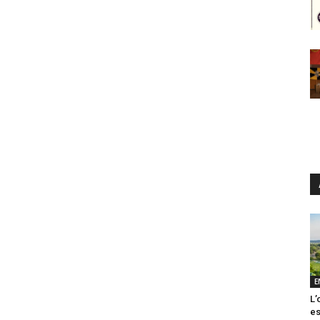
E
L’
es