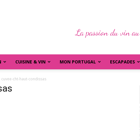
La passion du vin au
N
CUISINE & VIN
MON PORTUGAL
ESCAPADES
cuvee-cht-haut-condissas
sas