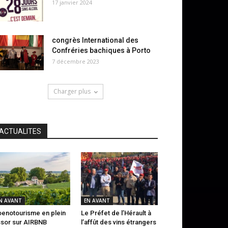
17 janvier 2024
congrès International des
Confréries bachiques à Porto
7 décembre 2023
Charger plus
ACTUALITES
N AVANT
EN AVANT
oenotourisme en plein
Le Préfet de l’Hérault à
sor sur AIRBNB
l’affût des vins étrangers