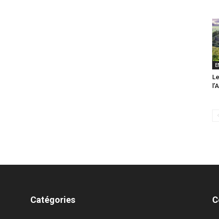
E
Le
l’
Catégories
C