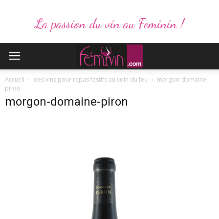
La passion du vin au Feminin !
Accueil
des vins pour repas festifs au coin du feu
morgon-domaine-
piron
morgon-domaine-piron