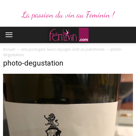
La passion du vin au Feminin !
Accueil
vins portugais: leurs cépages sont un patrimoine
photo-
degustation
photo-degustation