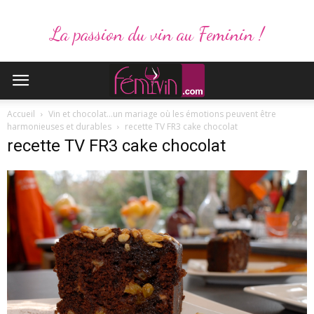
La passion du vin au Feminin !
Accueil
Vin et chocolat…un mariage où les émotions peuvent être
harmonieuses et durables
recette TV FR3 cake chocolat
recette TV FR3 cake chocolat