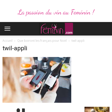
La passion du vin au Feminin !
Accueil
Que boiront les français pour Noël
twil-appli
twil-appli