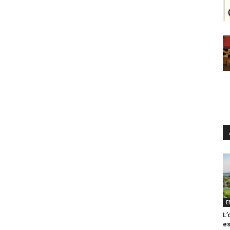
E
L’
es