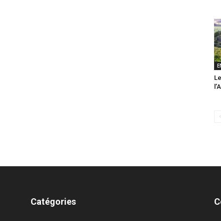
E
Le
l’
Catégories
C