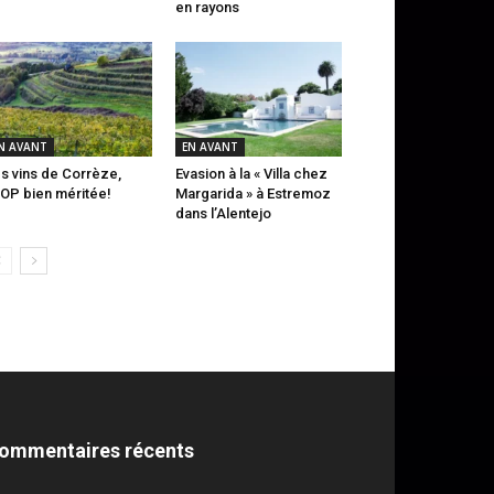
en rayons
N AVANT
EN AVANT
s vins de Corrèze,
Evasion à la « Villa chez
AOP bien méritée!
Margarida » à Estremoz
dans l’Alentejo
ommentaires récents