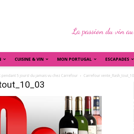
La passion du vin au
N
CUISINE & VIN
MON PORTUGAL
ESCAPADES
et pendant 5 jours! du jamais vu chez Carrefour
Carrefour vente_flash_tout_1
_tout_10_03