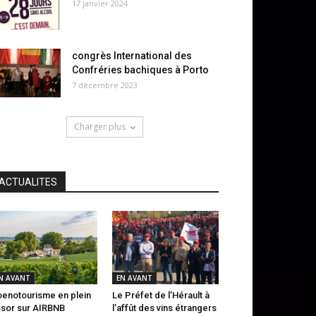
17 janvier 2024
congrès International des
Confréries bachiques à Porto
7 décembre 2023
Charger plus
ACTUALITES
N AVANT
EN AVANT
oenotourisme en plein
Le Préfet de l’Hérault à
sor sur AIRBNB
l’affût des vins étrangers