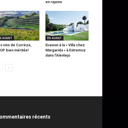
en rayons
N AVANT
EN AVANT
s vins de Corrèze,
Evasion à la « Villa chez
AOP bien méritée!
Margarida » à Estremoz
dans l’Alentejo
ommentaires récents