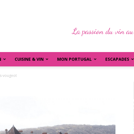
La passion du vin au
N
CUISINE & VIN
MON PORTUGAL
ESCAPADES
os-vougeot