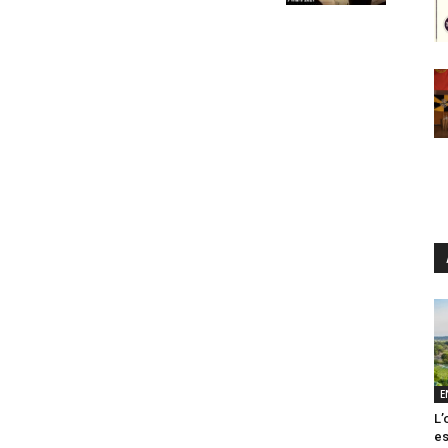
E
L’
es