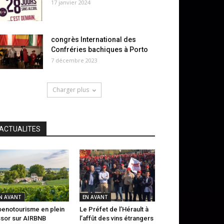
17 janvier 2024
congrès International des
Confréries bachiques à Porto
7 décembre 2023
Charger plus
ACTUALITES
N AVANT
EN AVANT
oenotourisme en plein
Le Préfet de l’Hérault à
sor sur AIRBNB
l’affût des vins étrangers