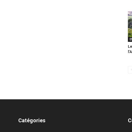
E
Le
l’
Catégories
C