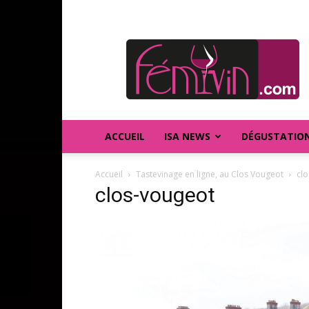
FEMIVIN
ACCUEIL
ISA NEWS
DÉGUSTATIO
Accueil
Tastevinage en ligne, au Clos Vougeot
cl
clos-vougeot