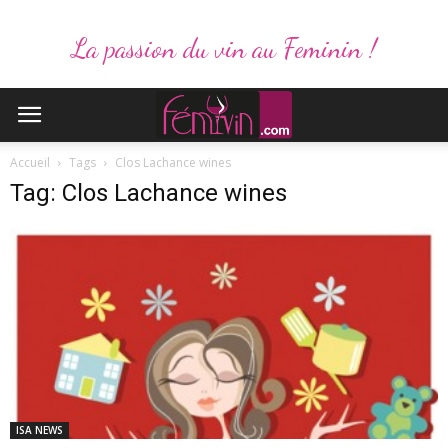
La passion du vin au Feminin !
Accueil
Tags
Clos Lachance wines
Tag: Clos Lachance wines
ISA NEWS