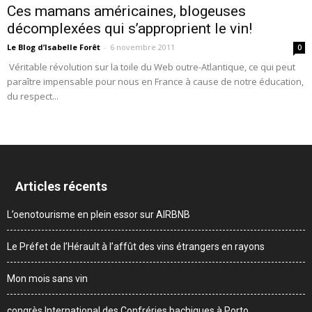
Ces mamans américaines, blogeuses
décomplexées qui s’approprient le vin!
Le Blog d’Isabelle Forêt
-
6 novembre 2011
0
Véritable révolution sur la toile du Web outre-Atlantique, ce qui peut
paraître impensable pour nous en France à cause de notre éducation,
du respect...
Articles récents
L’oenotourisme en plein essor sur AIRBNB
Le Préfet de l’Hérault à l’affût des vins étrangers en rayons
Mon mois sans vin
congrès International des Confréries bachiques à Porto