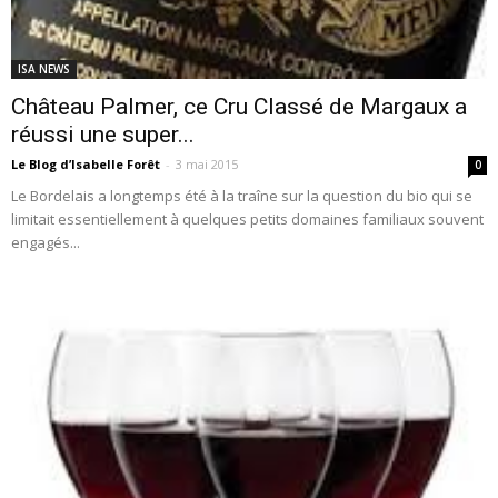
ISA NEWS
Château Palmer, ce Cru Classé de Margaux a
réussi une super...
Le Blog d’Isabelle Forêt
-
3 mai 2015
0
Le Bordelais a longtemps été à la traîne sur la question du bio qui se
limitait essentiellement à quelques petits domaines familiaux souvent
engagés...