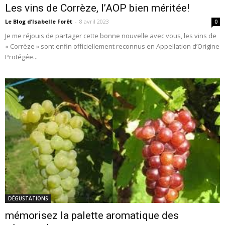
Les vins de Corrèze, l’AOP bien méritée!
Le Blog d’Isabelle Forêt
-
8 avril 2023
0
Je me réjouis de partager cette bonne nouvelle avec vous, les vins de
« Corrèze » sont enfin officiellement reconnus en Appellation d’Origine
Protégée...
DÉGUSTATIONS
mémorisez la palette aromatique des