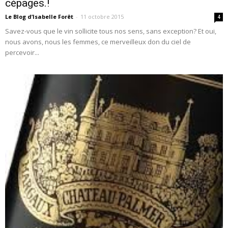
cépages.!
Le Blog d’Isabelle Forêt
-
11 octobre 2015
4
Savez-vous que le vin sollicite tous nos sens, sans exception? Et oui,
nous avons, nous les femmes, ce merveilleux don du ciel de
percevoir...