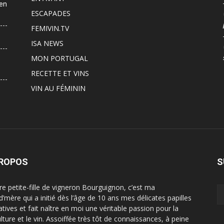
 en
ESCAPADES
FEMIVIN.TV
ISA NEWS
MON PORTUGAL
RECETTE ET VINS
VIN AU FÉMININ
PROPOS
S
ère petite-fille de vigneron Bourguignon, c’est ma
d’mère qui a initié dès l’âge de 10 ans mes délicates papilles
atives et fait naître en moi une véritable passion pour la
ulture et le vin. Assoiffée très tôt de connaissances, à peine