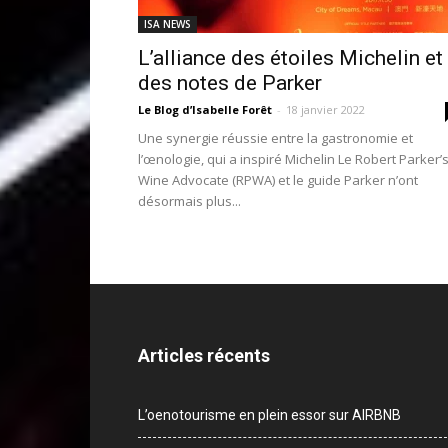
ISA NEWS
L’alliance des étoiles Michelin et
des notes de Parker
Le Blog d’Isabelle Forêt
-
18 janvier 2022
Une synergie réussie entre la gastronomie et
l’œnologie, qui a inspiré Michelin Le Robert Parker’
Wine Advocate (RPWA) et le guide Parker n’ont
désormais plus...
Articles récents
L’oenotourisme en plein essor sur AIRBNB