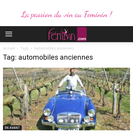
La passion du vin au Feminin !
Accueil
Tags
Automobiles anciennes
Tag: automobiles anciennes
EN AVANT