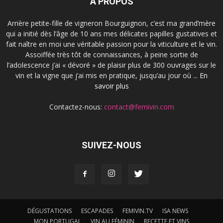
À PROPOS
Arrière petite-fille de vigneron Bourguignon, c’est ma grand’mère
qui a initié dès l’âge de 10 ans mes délicates papilles gustatives et
fait naître en moi une véritable passion pour la viticulture et le vin.
Assoiffée très tôt de connaissances, à peine sortie de
l’adolescence j’ai « dévoré » de plaisir plus de 300 ouvrages sur le
vin et la vigne que j’ai mis en pratique, jusqu’au jour où ...
En
savoir plus
Contactez-nous:
contact@femivin.com
SUIVEZ-NOUS
DÉGUSTATIONS
ESCAPADES
FEMIVIN.TV
ISA NEWS
MON PORTUGAL
VIN AU FÉMININ
RECETTE ET VINS