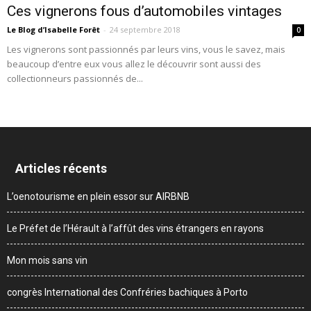
Ces vignerons fous d’automobiles vintages
Le Blog d’Isabelle Forêt
-
24 septembre 2018
0
Les vignerons sont passionnés par leurs vins, vous le savez, mais
beaucoup d’entre eux vous allez le découvrir sont aussi des
collectionneurs passionnés de...
Articles récents
L’oenotourisme en plein essor sur AIRBNB
Le Préfet de l’Hérault à l’affût des vins étrangers en rayons
Mon mois sans vin
congrès International des Confréries bachiques à Porto