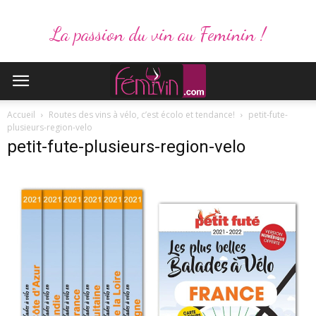
La passion du vin au Feminin !
Accueil
Routes des vins à vélo, c’est écolo et tendance!
petit-fute-
plusieurs-region-velo
petit-fute-plusieurs-region-velo