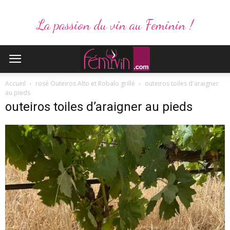
La passion du vin au Feminin !
Accueil
rosé Outeiros Alto et Robalo grillé
outeiros toiles d'araigner
au pieds
outeiros toiles d’araigner au pieds