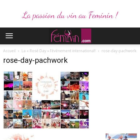
La passion du vin au Feminin !
Accueil
La « Rosé Day » l’événement international!
rose-day-pachwork
rose-day-pachwork