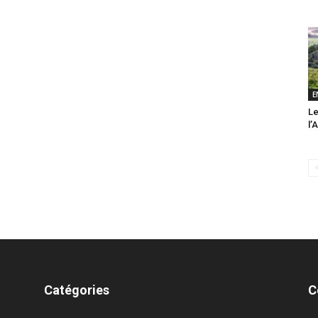
E
Le
l’
Catégories
C