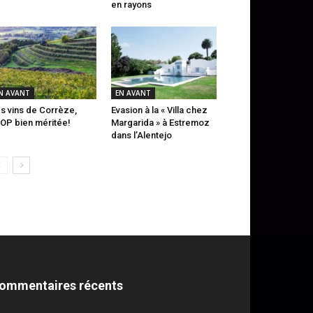
en rayons
N AVANT
EN AVANT
s vins de Corrèze,
Evasion à la « Villa chez
AOP bien méritée!
Margarida » à Estremoz
dans l’Alentejo
ommentaires récents