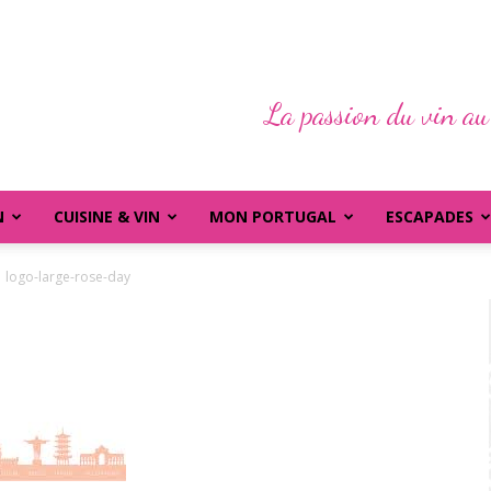
La passion du vin au
N
CUISINE & VIN
MON PORTUGAL
ESCAPADES
logo-large-rose-day