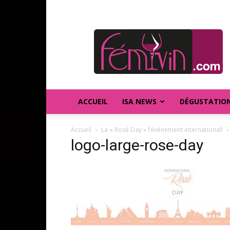
FEMIVIN
ACCUEIL
ISA NEWS
DÉGUSTATIO
Accueil
La « Rosé Day » l’événement international!
logo-large-rose-day