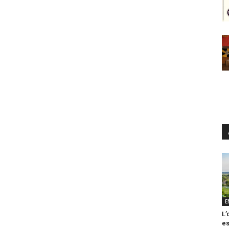
E
L’
es