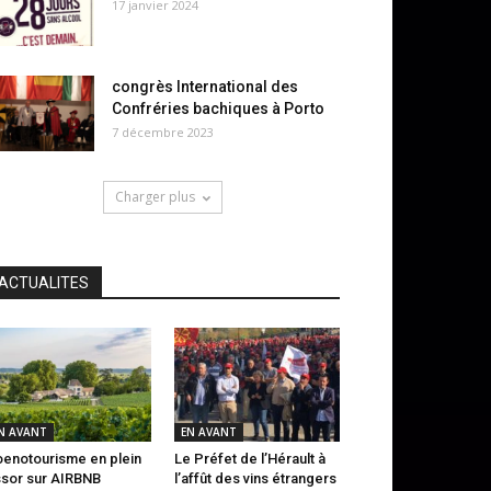
17 janvier 2024
congrès International des
Confréries bachiques à Porto
7 décembre 2023
Charger plus
ACTUALITES
N AVANT
EN AVANT
oenotourisme en plein
Le Préfet de l’Hérault à
sor sur AIRBNB
l’affût des vins étrangers