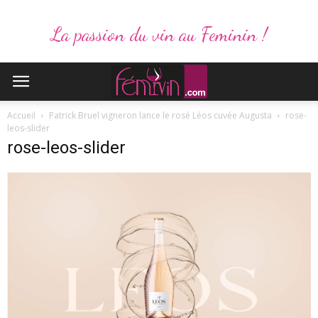
La passion du vin au Feminin !
Accueil
Patrick Bruel vigneron lance le rosé Léos cuvée Augusta
rose-
leos-slider
rose-leos-slider