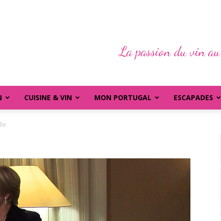
La passion du vin au
N
CUISINE & VIN
MON PORTUGAL
ESCAPADES
lle