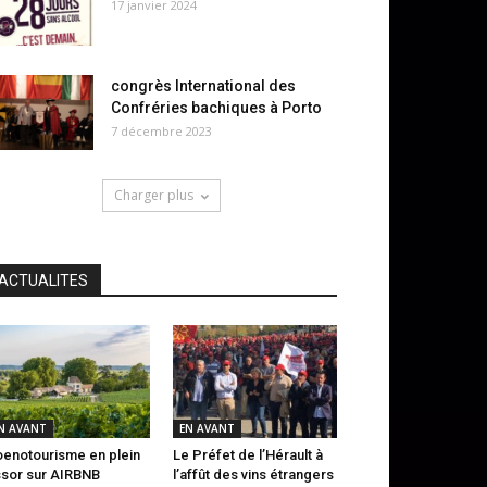
17 janvier 2024
congrès International des
Confréries bachiques à Porto
7 décembre 2023
Charger plus
ACTUALITES
N AVANT
EN AVANT
oenotourisme en plein
Le Préfet de l’Hérault à
sor sur AIRBNB
l’affût des vins étrangers