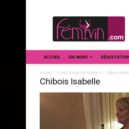
FEMIVIN
ACCUEIL
ISA NEWS
DÉGUSTATIO
Accueil
« Osez les vins du monde »
Chibois Isabe
Chibois Isabelle