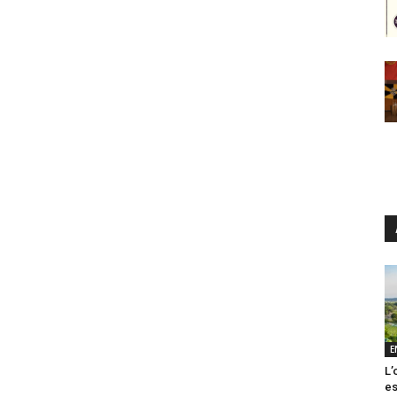
E
L’
es