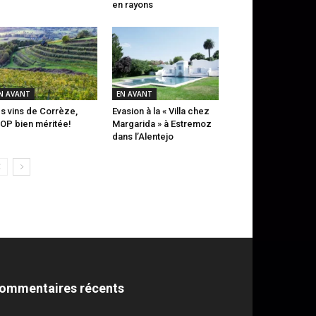
en rayons
N AVANT
EN AVANT
s vins de Corrèze,
Evasion à la « Villa chez
AOP bien méritée!
Margarida » à Estremoz
dans l’Alentejo
ommentaires récents