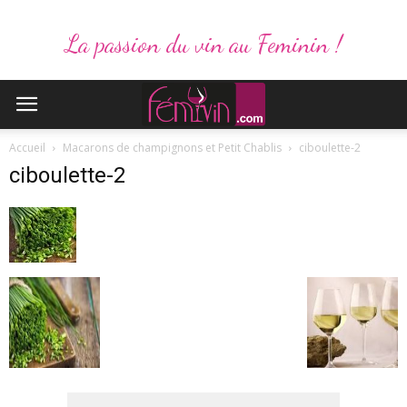
La passion du vin au Feminin !
Accueil
Macarons de champignons et Petit Chablis
ciboulette-2
ciboulette-2