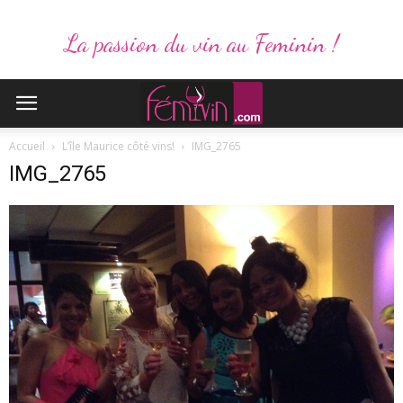
La passion du vin au Feminin !
Accueil
L’île Maurice côté vins!
IMG_2765
IMG_2765