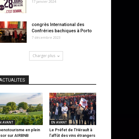
17 janvier 2024
congrès International des
Confréries bachiques à Porto
7 décembre 2023
Charger plus
ACTUALITES
N AVANT
EN AVANT
oenotourisme en plein
Le Préfet de l’Hérault à
sor sur AIRBNB
l’affût des vins étrangers