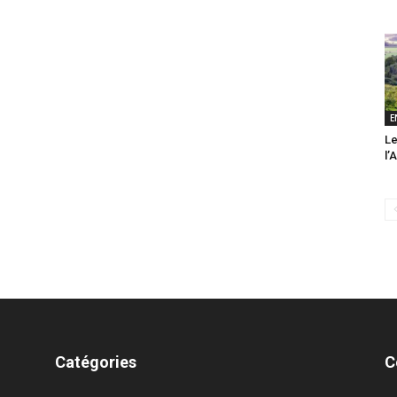
E
Le
l’
Catégories
C