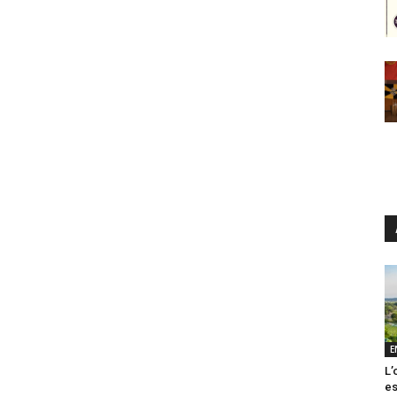
E
L’
es