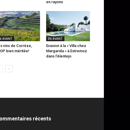
en rayons
N AVANT
EN AVANT
s vins de Corrèze,
Evasion à la « Villa chez
AOP bien méritée!
Margarida » à Estremoz
dans l’Alentejo
ommentaires récents