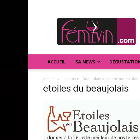
FEMIVIN
ACCUEIL
ISA NEWS
DÉGUSTATIO
Accueil
Les crus du Beaujolais s’invitent sur les plats
etoiles du beaujolais