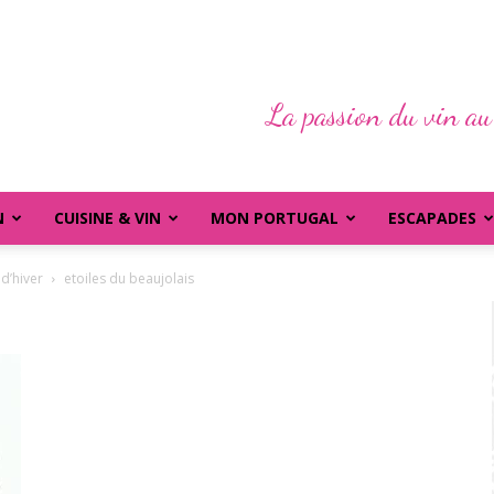
La passion du vin au
N
CUISINE & VIN
MON PORTUGAL
ESCAPADES
 d’hiver
etoiles du beaujolais