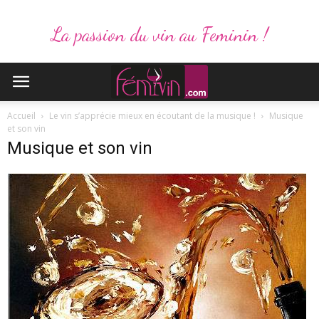
La passion du vin au Feminin !
Accueil
Le vin s’apprécie mieux en écoutant de la musique !
Musique
et son vin
Musique et son vin