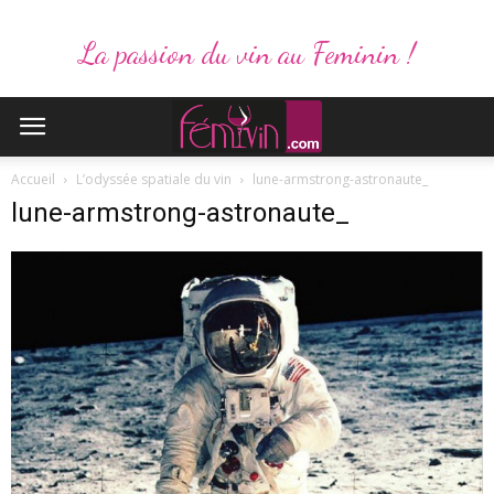
La passion du vin au Feminin !
Accueil
L’odyssée spatiale du vin
lune-armstrong-astronaute_
lune-armstrong-astronaute_