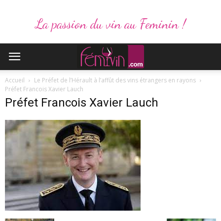
La passion du vin au Feminin !
Accueil
Le Préfet de l’Hérault à l’affût des vins étrangers en rayons
Préfet Francois Xavier Lauch
Préfet Francois Xavier Lauch