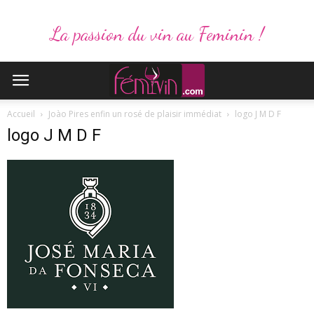
La passion du vin au Feminin !
Accueil
Joào Pires enfin un rosé de plaisir immédiat
logo J M D F
logo J M D F