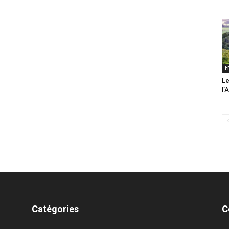
E
Le
l’
Catégories
C