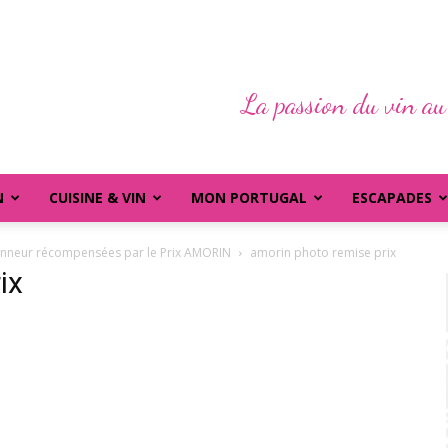
La passion du vin au
N
CUISINE & VIN
MON PORTUGAL
ESCAPADES
honneur récompensées par le Prix AMORIN
amorin photo remise prix
ix