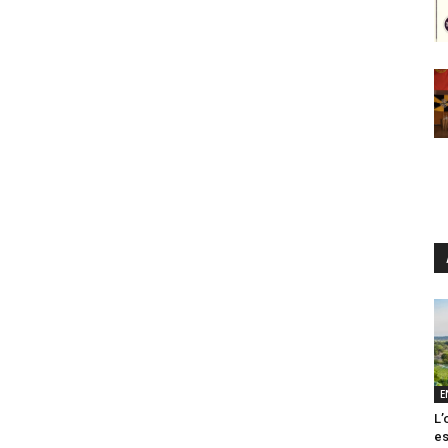
E
L’
es