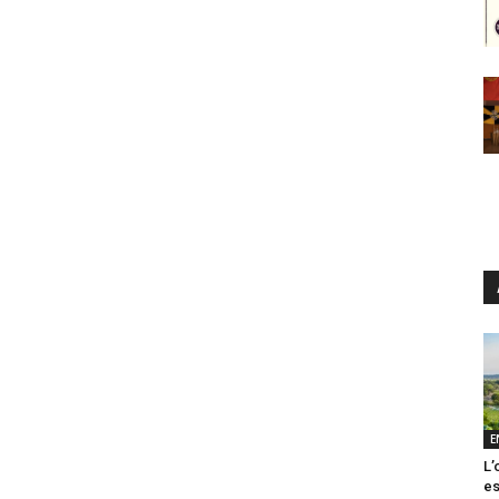
E
L’
es