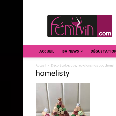
FEMIVIN
ACCUEIL
ISA NEWS
DÉGUSTATIO
Accueil
Déco écologique, recyclons nos bouchons!
homelisty