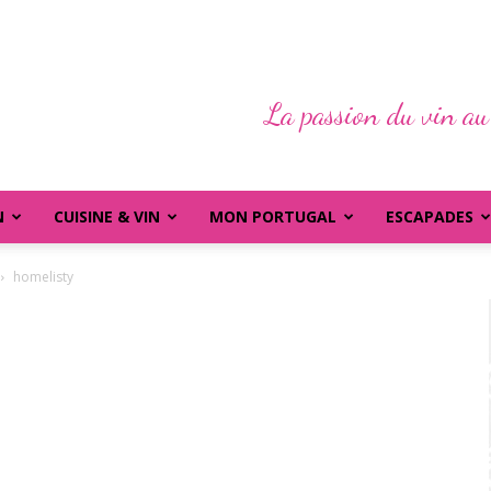
La passion du vin au
N
CUISINE & VIN
MON PORTUGAL
ESCAPADES
homelisty