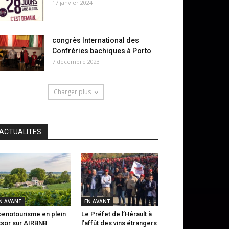
17 janvier 2024
congrès International des
Confréries bachiques à Porto
7 décembre 2023
Charger plus
ACTUALITES
N AVANT
EN AVANT
oenotourisme en plein
Le Préfet de l’Hérault à
sor sur AIRBNB
l’affût des vins étrangers