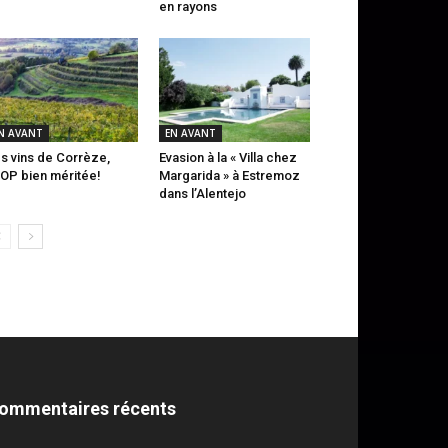
en rayons
N AVANT
EN AVANT
s vins de Corrèze,
Evasion à la « Villa chez
AOP bien méritée!
Margarida » à Estremoz
dans l’Alentejo
ommentaires récents