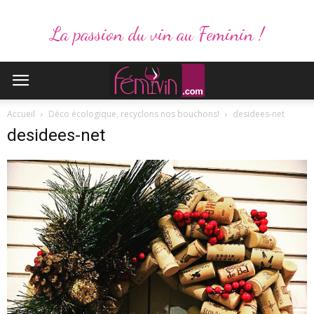
La passion du vin au Feminin !
Accueil
Déco écologique, recyclons nos bouchons!
desidees-net
desidees-net