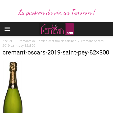
La passion du vin au Feminin !
Accueil
Crémants de Bordeaux et trio de tartines
cremant-oscars-
2019-saint-pey-82x300
cremant-oscars-2019-saint-pey-82×300