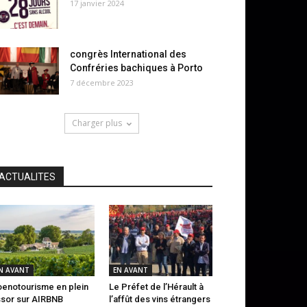
17 janvier 2024
congrès International des
Confréries bachiques à Porto
7 décembre 2023
Charger plus
ACTUALITES
N AVANT
EN AVANT
oenotourisme en plein
Le Préfet de l’Hérault à
sor sur AIRBNB
l’affût des vins étrangers