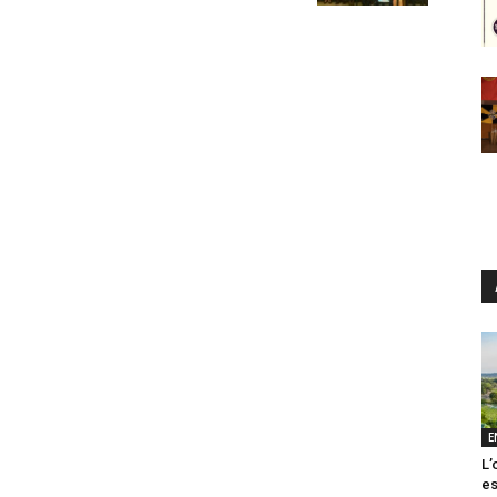
E
L’
es