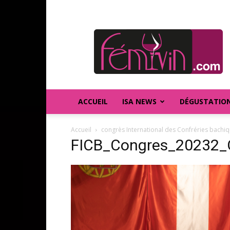
FEMIVIN
ACCUEIL
ISA NEWS
DÉGUSTATIO
Accueil
congrès International des Confréries bachiq
FICB_Congres_20232_