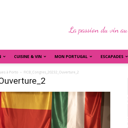
La passion du vin au
N
CUISINE & VIN
MON PORTUGAL
ESCAPADES
ues à Porto
FICB_Congres_20232_Ouverture_2
Ouverture_2