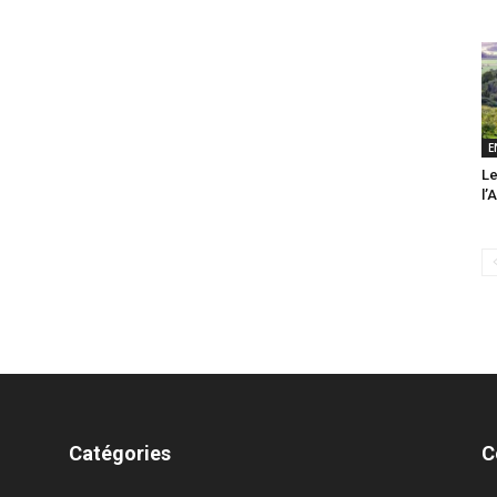
E
Le
l’
Catégories
C