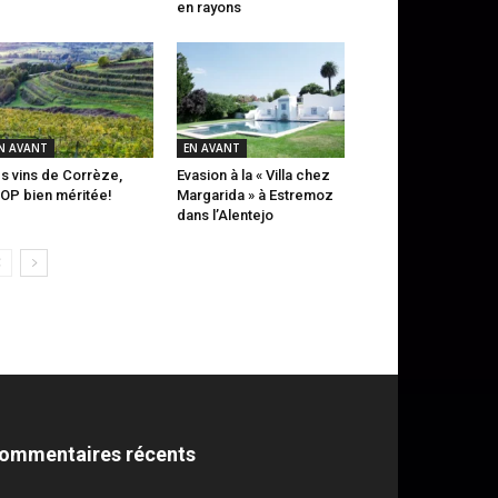
en rayons
N AVANT
EN AVANT
s vins de Corrèze,
Evasion à la « Villa chez
AOP bien méritée!
Margarida » à Estremoz
dans l’Alentejo
ommentaires récents