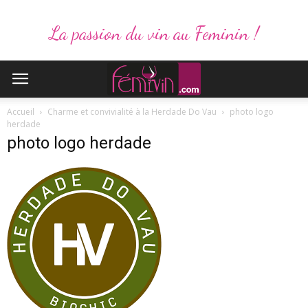
La passion du vin au Feminin !
Accueil
Charme et convivialité à la Herdade Do Vau
photo logo
herdade
photo logo herdade