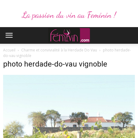
La passion du vin au Feminin !
Accueil
Charme et convivialité à la Herdade Do Vau
photo herdade-
do-vau vignoble
photo herdade-do-vau vignoble