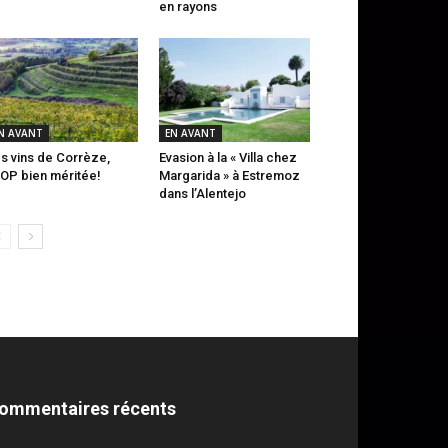
en rayons
N AVANT
EN AVANT
s vins de Corrèze,
Evasion à la « Villa chez
AOP bien méritée!
Margarida » à Estremoz
dans l’Alentejo
ommentaires récents