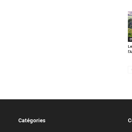
E
Le
l’
Catégories
C