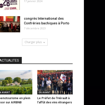
17 janvier 2024
congrès International des
Confréries bachiques à Porto
7 décembre 2023
Charger plus
ACTUALITES
N AVANT
EN AVANT
oenotourisme en plein
Le Préfet de l’Hérault à
sor sur AIRBNB
l’affût des vins étrangers