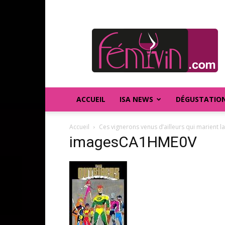
FEMIVIN
ACCUEIL
ISA NEWS
DÉGUSTATIO
Accueil
Ces vignerons venus d’ailleurs qui marient l
imagesCA1HME0V