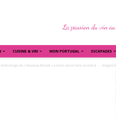
La passion du vin au
N
CUISINE & VIN
MON PORTUGAL
ESCAPADES
a technologie du « Nouveau Monde » à notre savoir-faire ancestral.
imagesC