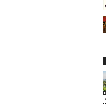
E
L’
es