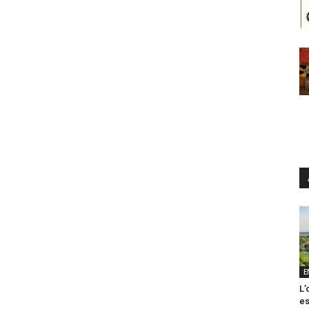
E
L’
es