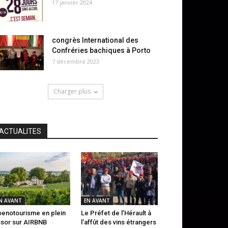
17 janvier 2024
congrès International des
Confréries bachiques à Porto
7 décembre 2023
Charger plus
ACTUALITES
N AVANT
EN AVANT
oenotourisme en plein
Le Préfet de l’Hérault à
sor sur AIRBNB
l’affût des vins étrangers