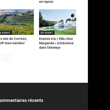
en rayons
N AVANT
EN AVANT
s vins de Corrèze,
Evasion à la « Villa chez
AOP bien méritée!
Margarida » à Estremoz
dans l’Alentejo
ommentaires récents