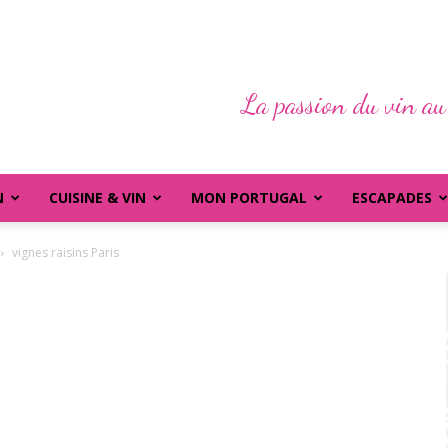
La passion du vin au
N
CUISINE & VIN
MON PORTUGAL
ESCAPADES
vignes raisins Paris