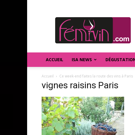
FEMIVIN
ACCUEIL
ISA NEWS
DÉGUSTATIO
Accueil
Ce week-end faites la route des vins à Paris
vignes raisins Paris